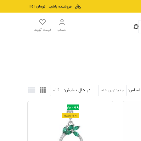
فروشنده باشید
تومان
IRT
حساب
لیست آرزوها
 اساس:
در حال نمایش:
جدیدترین ها
12
رتبه برتر
15% تخفیف