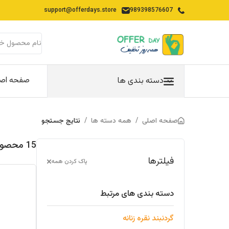
support@offerdays.store
989398576607
صفحه اص
دسته بندی ها
صفحه اصلی
/
همه دسته ها
/
نتایج جستجو
15 محصولات یافت شده در "گردنبند-نقره-زنانه"
فیلترها
پاک کردن همه
دسته بندی های مرتبط
گردنبند نقره زنانه