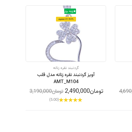
رتبه برتر
21.94% تخفیف
گردنبند نقره زنانه
آویز گردنبند نقره زنانه مدل قلب
AMT_M104
تومان2,490,000
تومان3,190,000
(5.00)