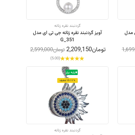
گردنبند نقره زنانه
ی مدل
آویز گردنبند نقره زنانه جی تی ای مدل
G_351
تومان2,209,150
تومان2,599,000
(5.00)
رتبه برتر
15.11% تخفیف
گردنبند نقره زنانه