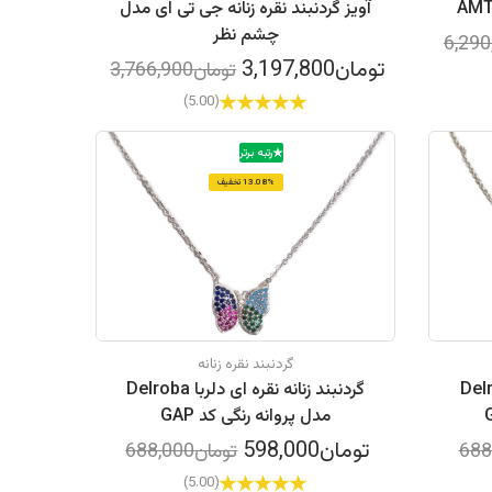
آویز گردنبند نقره زنانه جی تی ای مدل
چشم نظر
تومان3,197,800
تومان3,766,900
(5.00)
رتبه برتر
13.08% تخفیف
گردنبند نقره زنانه
 ای دلربا Delroba
گردنبند زنانه نقره ای دلربا Delroba
مدل پروانه رنگی کد GAP
تومان598,000
تومان688,000
(5.00)