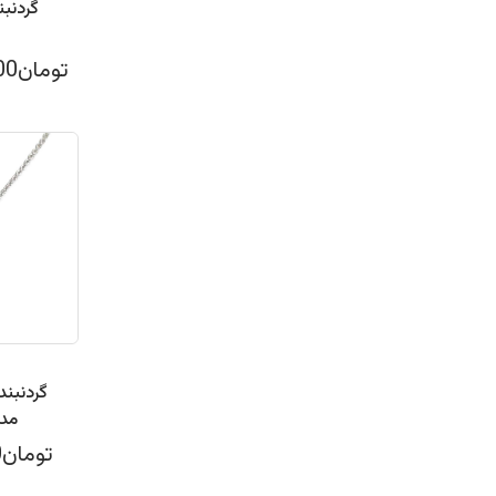
گردنبن
تومان4,218,000
مدل
تومان598,000