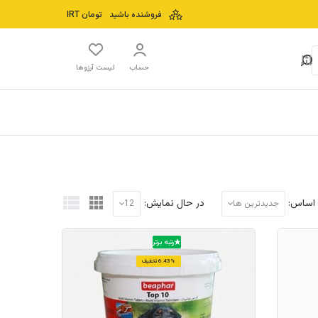
فروشنده باشید
تومان
IRT
حساب
لیست آرزوها
 اساس:
در حال نمایش:
جدیدترین ها
12
رتبه برتر
6.43% تخفیف