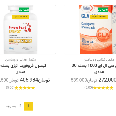
رتبه برتر
رتبه برتر
49.54% تخفیف
14.95% تخفیف
مکمل غذایی و ویتامین
مکمل غذایی و ویتامین
کپسول سی ال ای 1000 بسته 30
عددی
عددی
تومان406,984
تومان539,000
تومان478,500
(5.00)
(5.00)
2
1
بعدی