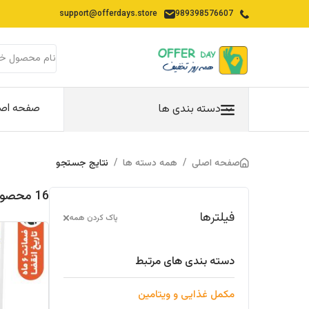
support@offerdays.store
989398576607
صفحه اص
دسته بندی ها
صفحه اصلی
/
همه دسته ها
/
نتایج جستجو
16 محصولات یافت شده در "مکمل-غذایی-ویتامین"
فیلترها
پاک کردن همه
دسته بندی های مرتبط
مکمل غذایی و ویتامین