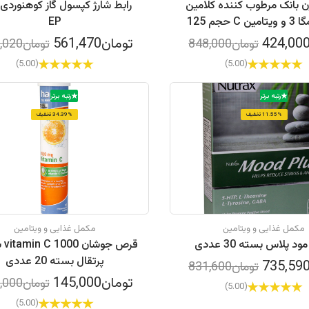
ن بانک مرطوب کننده کلامین
رابط شارژ کپسول گاز کوهنوردی
حاوی امگا 3 و ویتامین C حجم 125
EP
میلی لیتر
تومان561,470
تومان848,000
تومان591,020
(5.00)
(5.00)
رتبه برتر
رتبه برتر
11.55% تخفیف
34.39% تخفیف
مکمل غذایی و ویتامین
مکمل غذایی و ویتامین
 پلاس بسته 30 عددی
قر
پرتقال بسته 20 عددی
تومان831,600
تومان145,000
تومان221,000
(5.00)
(5.00)