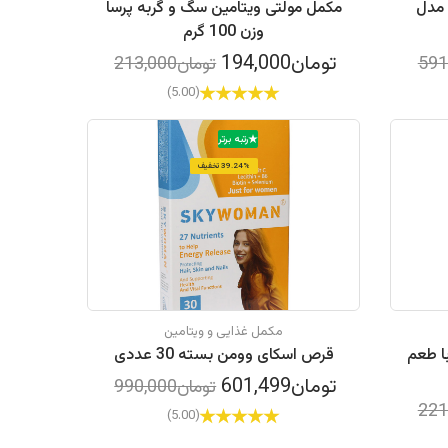
 مدل
مکمل مولتی ویتامین سگ و گربه پرسا
وزن 100 گرم
تومان194,000
تومان213,000
(5.00)
رتبه برتر
39.24% تخفیف
مکمل غذایی و ویتامین
ص جوشان vitamin C 1000 با طعم
قرص اسکای وومن بسته 30 عددی
تومان601,499
تومان990,000
(5.00)