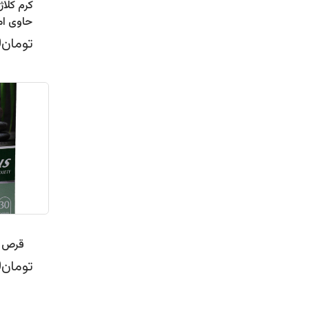
کرم کلاژ
تومان424,000
قرص مود
تومان735,590