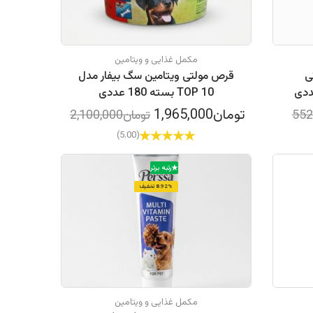
مکمل غذایی و ویتامین
ی
قرص مولتی ویتامین سگ بیفار مدل
TOP 10 بسته 180 عددی
تومان1,965,000
تومان2,100,000
(5.00)
رتبه برتر
8.92% تخفیف
مکمل غذایی و ویتامین