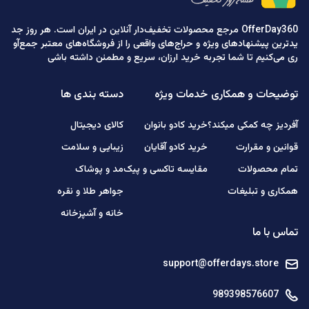
OfferDay360 مرجع محصولات تخفیف‌دار آنلاین در ایران است. هر روز جد
یدترین پیشنهادهای ویژه و حراج‌های واقعی را از فروشگاه‌های معتبر جمع‌آو
ری می‌کنیم تا شما تجربه خرید ارزان، سریع و مطمئن داشته باشی
توضیحات و همکاری
خدمات ویژه
دسته بندی ها
آفردیز چه کمکی میکند؟
خرید کادو بانوان
کالای دیجیتال
قوانین و مقرارت
خرید کادو آقایان
زیبایی و سلامت
تمام محصولات
مقایسه تاکسی و پیک
مد و پوشاک
همکاری و تبلیغات
جواهر طلا و نقره
خانه و آشپزخانه
تماس با ما
support@offerdays.store
989398576607