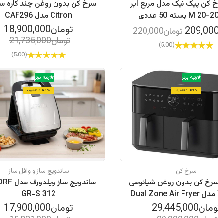
خ کن پیک نیک مدل مربع ایر
سرخ کن بدون روغن چند کاره س
Citron مدل CAF296
تومان18,900,000
تومان220,000
تومان21,735,000
(5.00)
(5.00)
رتبه برتر
رتبه برتر
1.82% تخفیف
4.94% تخفیف
سرخ کن
ساندویچ ساز و وافل ساز
سرخ کن بدون روغن شیائومی
ساندویچ ساز و
Xiaomi مدل Dual Zone Air Fryer
GR-S 312
10L MAF-D1001
مان29,445,000
تومان17,900,000