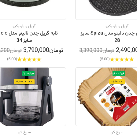
گریل و باربیکیو
گریل و باربیکیو
تابه گریل چدن نالینو مدل Spiza سایز
تابه گریل چدن ن
28
سایز 34
تومان3,790,000
تومان3,390,000
تومان5,175,200
(5.00)
(5.00)
رتبه برتر
رتبه برتر
5% تخفیف
13.04% تخفیف
سرخ کن
سرخ کن