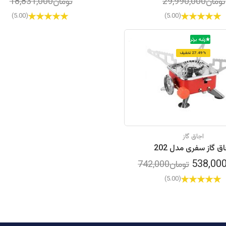
تومان29,990,000
تومان18,831,000
(5.00)
(5.00)
رتبه برتر
27.49% تخفیف
اجاق گاز
ق گاز سفری مدل 202
تومان742,000
(5.00)