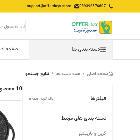
support@offerdays.store
989398576607
صفحه اص
دسته بندی ها
صفحه اصلی
/
همه دسته ها
/
نتایج جستجو
10 محصولات یافت شده در "لوازم-پخت-پز"
فیلترها
پاک کردن همه
دسته بندی های مرتبط
گریل و باربیکیو