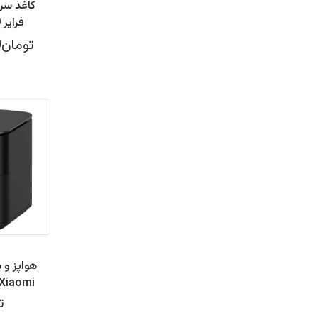
کاغذ سر
فرایر M 20-20 بسته 50 عددی
تومان209,000
هواپز و 
تو