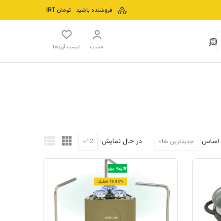
فروشنده باشید
تومان
IRT
حساب
لیست آرزوها
 اساس:
در حال نمایش:
جدیدترین ها
12
رتبه برتر
13.32% تخفیف