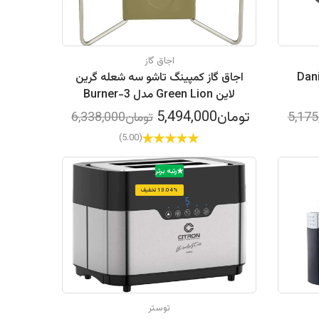
اجاق گاز
الینو مدل Daniele
اجاق گاز کمپینگ تاشو سه شعله گرین
لاین Green Lion مدل 3-Burner
Foldable Camping Stove
تومان5,494,000
تومان6,338,000
(5.00)
رتبه برتر
13.04% تخفیف
توستر