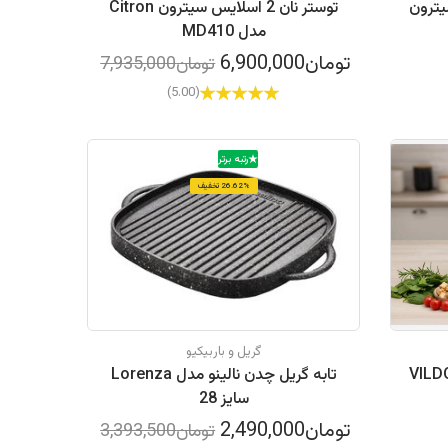
یترون
توستر نان 2 اسلایس سیترون Citron
مدل MD410
تومان6,900,000
تومان7,935,000
(5.00)
رتبه برتر
26.62% تخفیف
گریل و باربیکیو
یلدورف مدل VILDORF
تابه گریل چدن نالینو مدل Lorenza
سایز 28
تومان2,490,000
تومان3,393,500