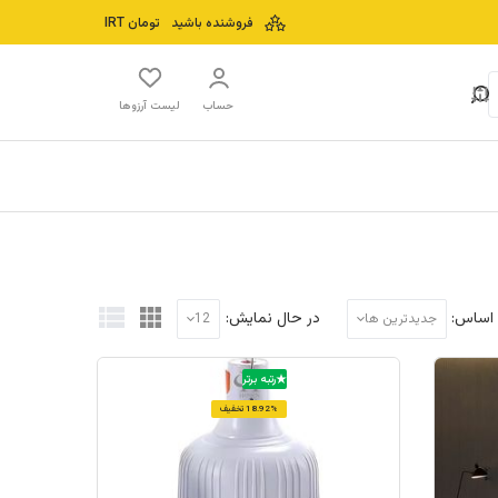
فروشنده باشید
تومان
IRT
حساب
لیست آرزوها
 اساس:
در حال نمایش:
جدیدترین ها
12
رتبه برتر
18.92% تخفیف