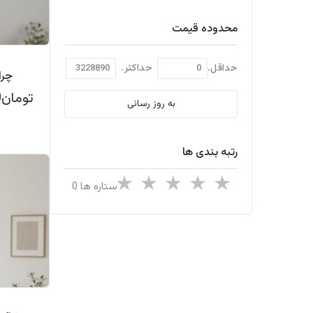
محدوده قیمت
حداقل.
حداکثر.
چرا
تومان637,000
به روز رسانی
رتبه بندی ها
ستاره ها