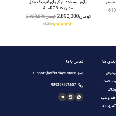
 مستر
آباژور ایستاده ام کی ای لایتینگ مدل
مدرن کد AL-RGB
تومان2,890,000
تومان3,228,890
(5.00)
ندی ها
تماس با ما
یجیتال
support@offerdays.store
 و سلامت
989398576607
وشاک
لا و نقره
آشپزخانه