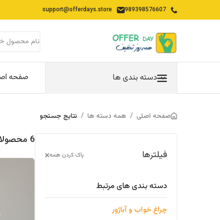
support@offerdays.store
989398576607
صفحه اص
دسته بندی ها
صفحه اصلی
/
همه دسته ها
/
نتایج جستجو
6 محصولات یافت شده در "چراغ-خواب-آباژور"
فیلترها
پاک کردن همه
دسته بندی های مرتبط
چراغ خواب و آباژور