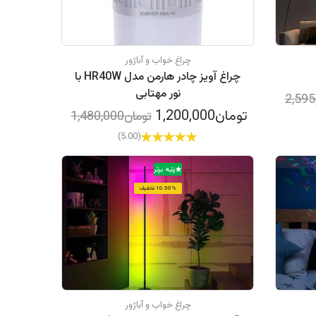
چراغ خواب و آباژور
چراغ آویز چادر هارمن مدل HR40W با
نور مهتابی
تومان1,200,000
تومان1,480,000
(5.00)
رتبه برتر
10.50% تخفیف
چراغ خواب و آباژور