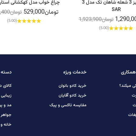
چراغ آویز 3 شعله شاهان تک مدل 3
چراغ خواب مدل کهکشانی استار
SAR
تومان529,000
تومان610,400
تومان1,923,900
(5.00)
(5.00)
همکاری
خدمات ویژه
دسته ب
ی میکند؟
خرید کادو بانوان
کالای د
رت
خرید کادو آقایان
زیبایی
ت
مقایسه تاکسی و پیک
مد و پ
یغات
جواهر ط
خانه و 