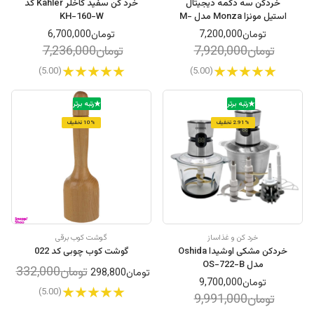
خردکن سه دکمه دیجیتال
خرد کن سفید کاخلر Kahler کد
استیل مونزا Monza مدل M-
KH-160-W
CH5003D
تومان7,200,000
تومان6,700,000
تومان7,920,000
تومان7,236,000
(5.00)
(5.00)
رتبه برتر
رتبه برتر
2.91% تخفیف
10% تخفیف
خرد کن و غذاساز
گوشت کوب برقی
خردکن مشکی اوشیدا Oshida
گوشت کوب چوبی کد 022
مدل OS-722-B
تومان332,000
تومان298,800
تومان9,700,000
(5.00)
تومان9,991,000