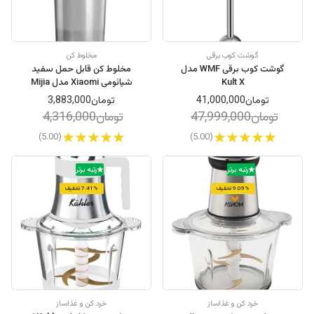
گوشت کوب برقی
مخلوط کن
گوشت کوب برقی WMF مدل
مخلوط کن قابل حمل سفید
Kult X
شیائومی Xiaomi مدل Mijia
Portable Juicer Cup 2
تومان41,000,000
تومان3,883,000
تومان47,999,000
تومان4,316,000
(5.00)
(5.00)
رتبه برتر
رتبه برتر
9.09% تخفیف
7.41% تخفیف
خرد کن و غذاساز
خرد کن و غذاساز