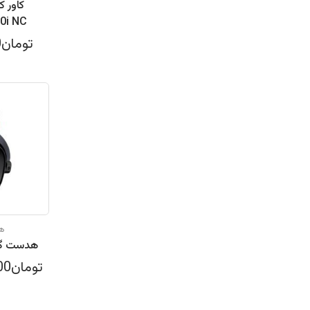
کاور 
تومان350,000
هد
هدست گيمي
تومان6,200,000