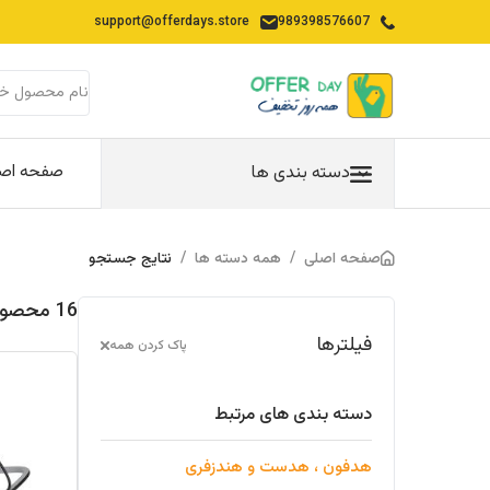
support@offerdays.store
989398576607
صفحه اص
دسته بندی ها
صفحه اصلی
/
همه دسته ها
/
نتایج جستجو
16 محصولات یافت شده در "هدفون-هدست-هندزفری"
فیلترها
پاک کردن همه
دسته بندی های مرتبط
هدفون ، هدست و هندزفری