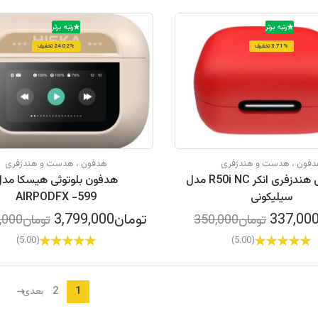
رتبه برتر
رتبه برتر
3.71% تخفیف
24.02% تخفیف
فون ، هدست و هندزفری
هدفون ، هدست و هندزفری
کاور کیس هندزفری انکر R50i NC مدل
هدفون بلوتوثی هیسکا مد
سیلیکونی
AIRPODFX -599
تومان3,799,000
تومان350,000
تومان5,000,000
(5.00)
(5.00)
2
1
بعدی