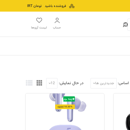
فروشنده باشید
تومان
IRT
حساب
لیست آرزوها
 اساس:
در حال نمایش:
جدیدترین ها
12
رتبه برتر
10.33% تخفیف