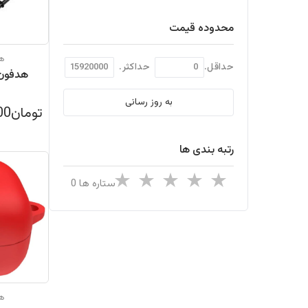
محدوده قیمت
هد
حداقل.
حداکثر.
هدفون 
به روز رسانی
تومان3,799,000
رتبه بندی ها
ستاره ها
هد