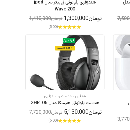
مدل
هندزفری بلوتوثی ژوبیتر مدل jpod
Wave 200
تومان1,300,000
تومان1,410,000
(5.00)
رتبه برتر
33.55% تخفیف
هدفون ، هدست و هندزفری
ل
هدست بلوتوثی هیسکا مدل GHR-06
تومان5,130,000
تومان7,720,000
(5.00)