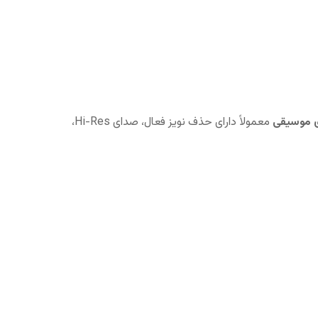
ی موسیقی
معمولاً دارای حذف نویز فعال، صدای Hi-Res،