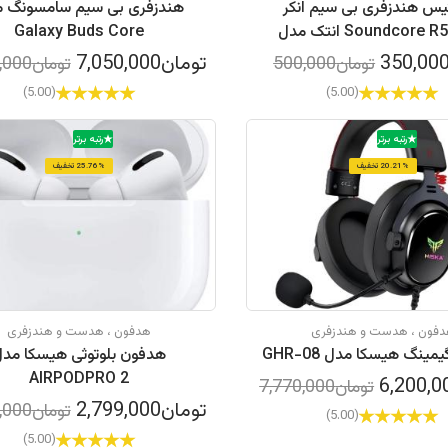
کیس هندزفری بی سیم انکر
هندزفری بی سیم سامسونگ 
Soundcore R50i NC انتک مدل
Galaxy Buds Core
سیلیکونی
تومان7,050,000
تومان500,000
تومان7,500,000
(5.00)
(5.00)
رتبه برتر
رتبه برتر
20.21% تخفیف
25.76% تخفیف
فون ، هدست و هندزفری
هدفون ، هدست و هندزفری
نگ هيسكا مدل GHR-08
هدفون بلوتوثی هیسکا مد
AIRPODPRO 2
تومان7,770,000
تومان2,799,000
تومان3,770,000
(5.00)
(5.00)