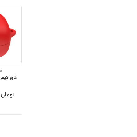
هد
تومان337,000