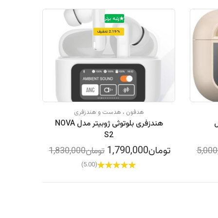
رتبه برتر
2.19% تخفیف
هدفون ، هدست و هندزفری
ل
هندزفری بلوتوثی ژوبیتر مدل NOVA
S2
تومان1,790,000
تومان1,830,000
(5.00)