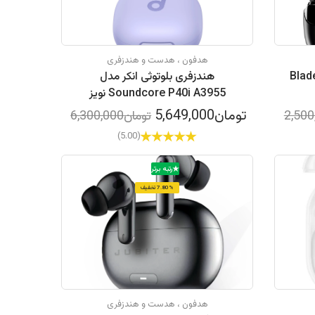
هدفون ، هدست و هندزفری
 مدل Blade L10
هندزفری بلوتوثی انکر مدل
Soundcore P40i A3955 نویز
کنسلینگ
تومان5,649,000
تومان6,300,000
(5.00)
رتبه برتر
7.80% تخفیف
هدفون ، هدست و هندزفری