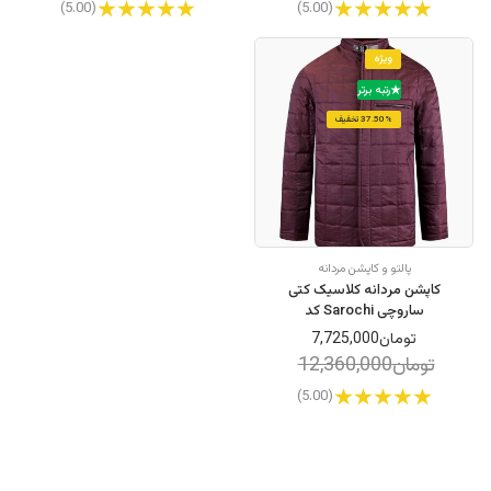
(5.00)
(5.00)
ویژه
رتبه برتر
37.50% تخفیف
پالتو و کاپشن مردانه
کاپشن مردانه کلاسیک کتی
ساروچی Sarochi کد
16010083048
تومان7,725,000
تومان12,360,000
(5.00)