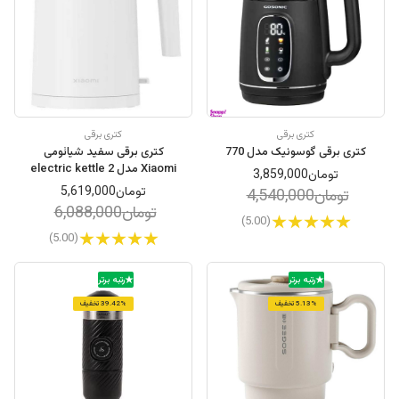
کتری برقی
کتری برقی
کتری برقی گوسونیک مدل 770
کتری برقی سفید شیائومی
Xiaomi مدل electric kettle 2
تومان3,859,000
تومان5,619,000
تومان4,540,000
تومان6,088,000
(5.00)
(5.00)
رتبه برتر
رتبه برتر
5.13% تخفیف
39.42% تخفیف