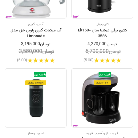
کتری برقی
آبمیوه گیری
کتری برقی عرشیا مدل Ek160-
آب مرکبات گیری پارس خزر مدل
Limonade
3586
تومان4,270,000
تومان3,195,000
تومان5,700,000
تومان3,580,000
(5.00)
(5.00)
رتبه برتر
رتبه برتر
15% تخفیف
33.62% تخفیف
قهوه ساز و آسیاب قهوه
اسپرسو ساز