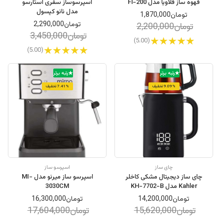
قهوه ساز فلاویا مدل Fl-200
اسپرسوساز سفری استارسو
مدل نانو کپسول
تومان1,870,000
تومان2,290,000
تومان2,200,000
تومان3,450,000
(5.00)
(5.00)
رتبه برتر
رتبه برتر
9.09% تخفیف
7.41% تخفیف
چای ساز
اسپرسو ساز
چای ساز دیجیتال مشکی کاخلر
اسپرسو ساز میرنو مدل MI-
Kahler مدل KH-7702-B
3030CM
تومان14,200,000
تومان16,300,000
تومان15,620,000
تومان17,604,000