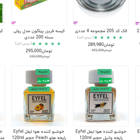
نمایش سریع
نمایش سریع
انبر یخ مدل شیشه ای بسته 2
الک کد 205 مجموعه 4 عددی
کیسه فریزر پیلگون مدل رولی
کی
بسته 200 عددی
( بررسی کنید)
( بررسی کنید)
تومان289,980
تومان455,000
تومان295,000
تومان350,000
مدیسه
مدیسه
رتبه برتر
رتبه برتر
16.67% تخفیف
16.67% تخفیف
نمایش سریع
نمایش سریع
 Eyfel
خوشبو کننده هوا ایفل Eyfel
خوشبو کننده هوا ایفل Eyfel
رایحه وانیل حجم 120ml
رایحه هلو Peach حجم 120ml
مدل نوت