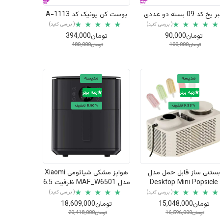
 یخ کد 09 بسته دو عددی
پوست کن یونیک کد 1113-A
( بررسی کنید)
( بررسی کنید)
تومان90,000
تومان394,000
تومان100,000
تومان480,000
مدیسه
مدیسه
رتبه برتر
رتبه برتر
9.33% تخفیف
8.86% تخفیف
نمایش سریع
نمایش سریع
ستنی ساز قابل حمل مدل
هواپز مشکی شیائومی Xiaomi
Desktop Mini Popsicle
مدل MAF_W6501 ظرفیت 6.5
Maker
لیتر
( بررسی کنید)
( بررسی کنید)
تومان15,048,000
تومان18,609,000
تومان16,596,000
تومان20,418,000