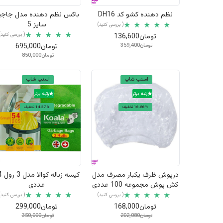
نظم دهنده کشو کد DH16
باکس نظم دهنده مدل جاجی
سایز 5
( بررسی کنید)
( بررسی کنید)
تومان136,600
تومان359,400
تومان695,000
تومان850,000
اسنپ شاپ
اسنپ شاپ
رتبه برتر
رتبه برتر
16.86% تخفیف
14.57% تخفیف
نمایش سریع
نمایش سریع
درپوش ظرف یکبار مصرف مدل
کیسه زب
کش پوش مجموعه 100 عددی
عددی
( بررسی کنید)
( بررسی کنید)
تومان168,000
تومان299,000
تومان202,080
تومان350,000