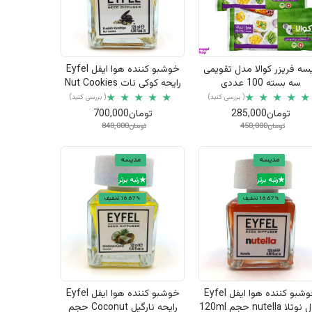
نمایش سریع
نمایش سریع
سه فریزر کوالا مدل تقویمی
خوشبو کننده هوا ایفل Eyfel
سه بسته 100 عددی
رایحه کوکی نات Nut Cookies
حجم 120ml
( بررسی کنید)
( بررسی کنید)
تومان285,000
تومان700,000
تومان450,000
تومان840,000
مدیسه
مدیسه
رتبه برتر
رتبه برتر
16.67% تخفیف
16.67% تخفیف
نمایش سریع
نمایش سریع
خوشبو کننده هوا ایفل Eyfel
خوشبو کننده هوا ایفل Eyfel
لا nutella حجم 120ml
رایحه نارگیل Coconut حجم