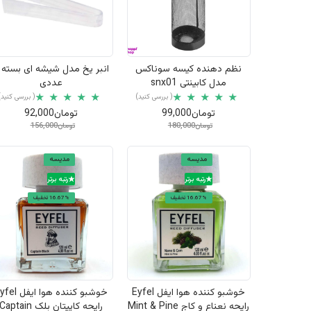
نمایش سریع
نمایش سریع
نظم دهنده کیسه سوناکس
مدل کابینتی snx01
عددی
( بررسی کنید)
( بررسی کنید)
تومان99,000
تومان92,000
تومان180,000
تومان156,000
مدیسه
مدیسه
رتبه برتر
رتبه برتر
16.67% تخفیف
16.67% تخفیف
نمایش سریع
نمایش سریع
خوشبو کننده هوا ایفل Eyfel
خوشبو کننده هوا ایفل
رایحه نعناع و کاج Mint & Pine
رایحه کاپیتان بلک Captain