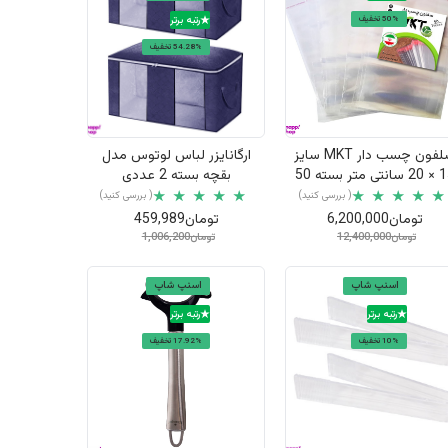
50% تخفیف
رتبه برتر
54.28% تخفیف
نمایش سریع
نمایش سریع
سلفون چسب دار MKT سایز
ارگانایزر لباس لوتوس مدل
15 × 20 سانتی متر بسته 50
بقچه بسته 2 عددی
عددی
( بررسی کنید)
( بررسی کنید)
تومان6,200,000
تومان459,989
تومان12,400,000
تومان1,006,200
اسنپ شاپ
اسنپ شاپ
رتبه برتر
رتبه برتر
10% تخفیف
17.92% تخفیف
نمایش سریع
نمایش سریع