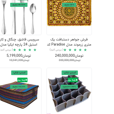
20% تخفیف
49.73% تخفیف
نمایش سریع
نمایش سریع
فرش جواهر دستبافت یک
سرویس قاشق، چنگال و کار
متری زرموند مدل Paradise کد
استیل 24 پارچه ایکیا مدل
1
گامان مناسب برای 6 نفر
( بررسی کنید)
( بررسی کنید)
تومان240,000,000
تومان5,199,000
تومان300,000,000
تومان10,341,300
اسنپ شاپ
اسنپ شاپ
رتبه برتر
رتبه برتر
61.99% تخفیف
18.24% تخفیف
نمایش سریع
نمایش سریع