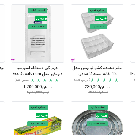
اسنپ شاپ
اسنپ شاپ
رتبه برتر
رتبه برتر
20% تخفیف
7.69% تخفیف
نمایش سریع
نمایش سریع
نظم دهنده کشو لوتوس مدل
جرم گیر دستگاه اسپرسو
نید
کافه ای ایکیا Ikea
12 خانه بسته 2 عددی
دلونگی مدل EcoDecalk mini
حجم 100 میلی لیتر
( بررسی کنید)
( بررسی کنید)
تومان230,000
تومان1,200,000
تومان287,500
تومان1,300,000
اسنپ شاپ
اسنپ شاپ
رتبه برتر
رتبه برتر
36.27% تخفیف
15.71% تخفیف