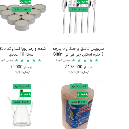
رتبه برتر
رتبه برتر
18.23% تخفیف
20.20% تخفیف
نمایش سریع
نمایش سریع
سرویس قاشق و چنگال 6 پارچه
شمع وارمر رویا کن
3 نفره استیل جی فی نی Giffini
بسته 10 عددی
مدل T90
( بررسی کنید)
( بررسی کنید)
تومان2,175,000
تومان79,000
تومان2,660,000
تومان99,000
اسنپ شاپ
اسنپ شاپ
رتبه برتر
رتبه برتر
43.08% تخفیف
18.46% تخفیف