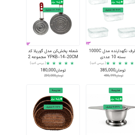
رتبه برتر
رتبه برتر
20.94% تخفیف
21.74% تخفیف
نمایش سریع
نمایش سریع
ظرف نگهدارنده مدل 1000C
شعله پخش‌کن مدل گوریلا کد
بسته 10 عددی
YPKB-14-20CM مجموعه 2
عددی
( بررسی کنید)
( بررسی کنید)
تومان385,000
تومان180,000
تومان486,999
تومان230,000
مدیسه
مدیسه
رتبه برتر
رتبه برتر
9.09% تخفیف
9.10% تخفیف