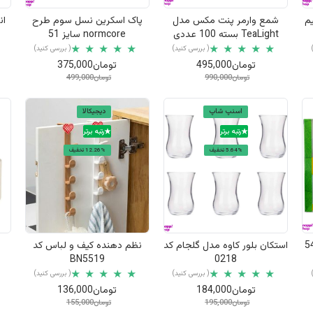
م
شمع وارمر پنت مکس مدل
پاک اسکرین نسل سوم طرح
انبر
TeaLight بسته 100 عددی
normcore سایز 51
( بررسی کنید)
( بررسی کنید)
تومان495,000
تومان375,000
تومان990,000
تومان499,000
اسنپ شاپ
دیجیکالا
رتبه برتر
رتبه برتر
5.64% تخفیف
12.26% تخفیف
نمایش سریع
نمایش سریع
اله کوالا مدل 3 رول 54
استکان بلور کاوه مدل گلجام کد
نظم دهنده کیف و لباس کد
ب
BN5519
0218
( بررسی کنید)
( بررسی کنید)
تومان184,000
تومان136,000
تومان195,000
تومان155,000