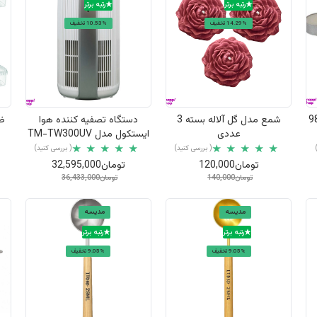
رتبه برتر
رتبه برتر
14.29% تخفیف
10.53% تخفیف
نمایش سریع
نمایش سریع
دل کد 9856
شمع مدل گل آلاله بسته 3
دستگاه تصفیه کننده هوا
عددی
ایستکول مدل TM-TW300UV
( بررسی کنید)
( بررسی کنید)
تومان120,000
تومان32,595,000
تومان140,000
تومان36,433,000
مدیسه
مدیسه
رتبه برتر
رتبه برتر
9.05% تخفیف
9.05% تخفیف