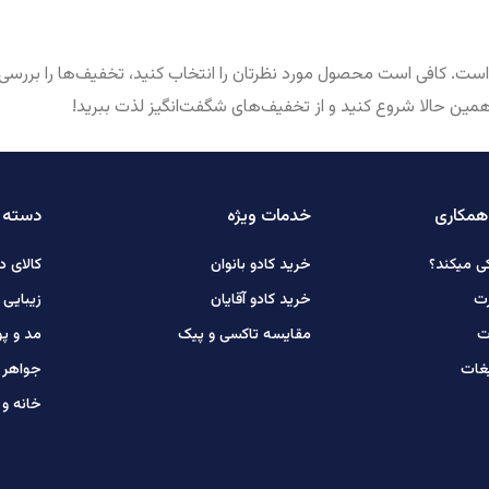
ست. کافی است محصول مورد نظرتان را انتخاب کنید، تخفیف‌ها را بررسی ک
همین حالا شروع کنید و از تخفیف‌های شگفت‌انگیز لذت ببرید!
همکاری
خدمات ویژه
دسته ب
ی میکند؟
خرید کادو بانوان
کالای د
رت
خرید کادو آقایان
زیبایی
ت
مقایسه تاکسی و پیک
مد و پ
یغات
جواهر ط
خانه و 