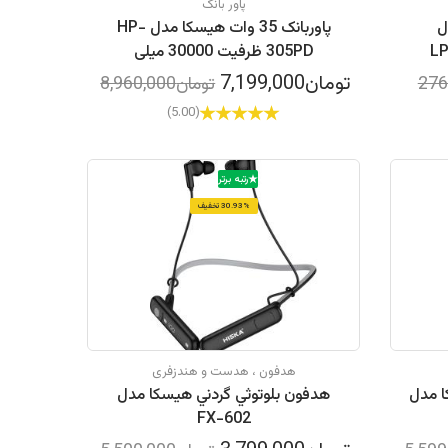
پاور بانک
جینال
پاوربانک 35 وات هیسکا مدل HP-
Origin سایز 30 سانتی کد LP
305PD ظرفیت 30000 میلی
آمپرساعت
تومان7,199,000
تومان8,960,000
(5.00)
رتبه برتر
30.93% تخفیف
هدفون ، هدست و هندزفری
ا مدل
هدفون بلوتوثي گردني هيسكا مدل
FX-602