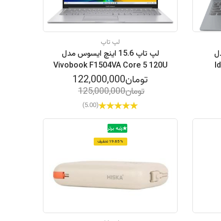
لپ تاپ
مدل
لپ تاپ 15.6 اینچ ایسوس مدل
Vivobook F1504VA Core 5 120U
I
16GB 512GB SSD Intel
136
تومان122,000,000
تومان125,000,000
(5.00)
رتبه برتر
19.65% تخفیف