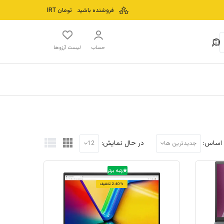
فروشنده باشید
تومان
IRT
حساب
لیست آرزوها
 اساس:
در حال نمایش:
جدیدترین ها
12
رتبه برتر
2.40% تخفیف