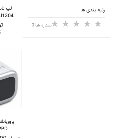
رتبه بندی ها
J1304-
R4
توما
ستاره ها
-TFT
تو