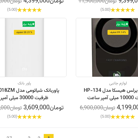
تومان4,399,000
تومان11,900,000
تومان5,599,000
(5.00)
(5.00)
رتبه برتر
رتبه برتر
39.14% تخفیف
23.21% تخفیف
لوازم جانبی
پاور بانک
شارژر وایرلس هیسکا مدل HP-134
پاوربانک شیائومی م
پر ساعت
ظرفیت 30000 میلی آمپر
تومان3,609,000
تومان6,900,000
تومان4,700,000
(5.00)
(5.00)