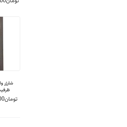
تومان9,399,000
ظرفیت 10000 میلی آم
تومان4,199,000