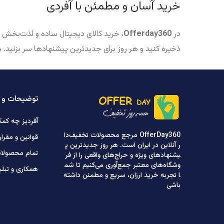
خرید آسان و مطمئن با آفردی
در
Offerday360
، خرید کالای دیجیتال ساده و لذت‌بخش ا
ذخیره کنید و هر روز برای جدیدترین پیشنهادها سر بزنید. 
توضیحات و 
آفردیز چه کمک
OfferDay360 مرجع محصولات تخفیف‌دا
قوانین و مقرا
ر آنلاین در ایران است. هر روز جدیدترین پ
تمام محصولا
یشنهادهای ویژه و حراج‌های واقعی را از فر
وشگاه‌های معتبر جمع‌آوری می‌کنیم تا شم
همکاری و تبل
ا تجربه خرید ارزان، سریع و مطمئن داشته
باشی