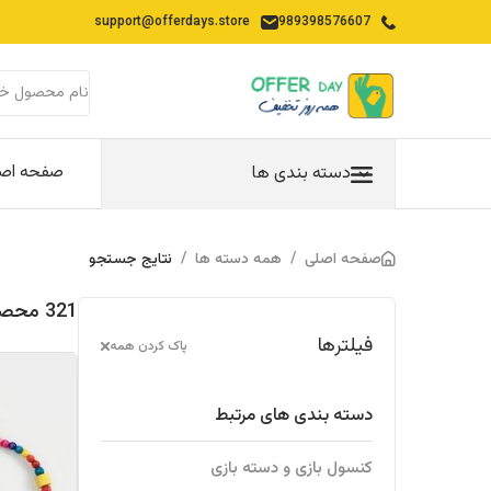
support@offerdays.store
989398576607
صفحه اص
دسته بندی ها
صفحه اصلی
/
همه دسته ها
/
نتایج جستجو
321 محصولات یافت شده در "کالای-دیجیتال"
فیلترها
پاک کردن همه
دسته بندی های مرتبط
کنسول بازی و دسته بازی