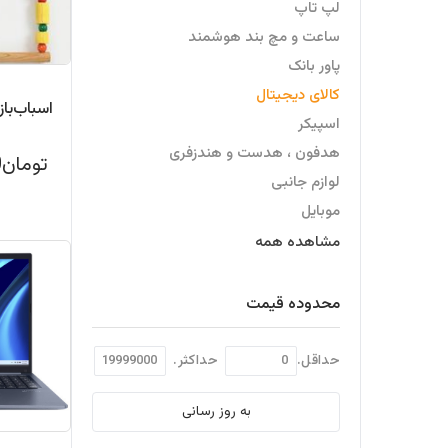
لپ تاپ
ساعت و مچ بند هوشمند
پاور بانک
کالای دیجیتال
اسپیکر
هدفون ، هدست و هندزفری
تومان259,000
لوازم جانبی
موبایل
صدا و میکروفون
مشاهده همه
مودم
اینترنت اشیا
محدوده قیمت
هارد ، فلش
لوازم کامپیوتر
حداقل.
حداکثر.
تبلت
به روز رسانی
مانیتور