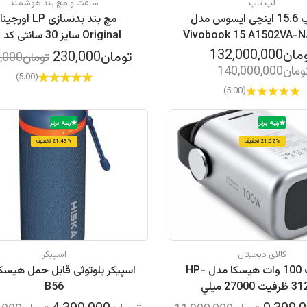
لپ تاپ
ساعت و مچ بند هوشمند
لپ تاپ 15.6 اینچی ایسوس مدل
مچ بند بدنسازی LP اور
Vivobook 15 A1502VA-N
al
i7 13620H-16GB DD
-5112 بسته 2 عددی
ن132,000,000
تومان230,000
تومان276,000
3200MHz-512GB SSD
مان140,000,000
(5.00)
(5.00)
رتبه برتر
رتبه برتر
21.02% تخفیف
21.43% تخفیف
کالای دیجیتال
اسپیکر
پاوربانك 100 وات هيسكا مدل HP-
اسپیکر بلوتوثی قابل حمل هیسک
312PD ظرفيت 27000 ميلي
B56
آمپرساعت