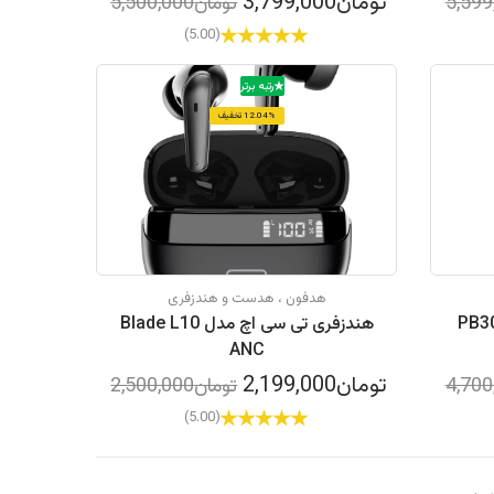
تومان3,799,000
تومان5,500,000
(5.00)
رتبه برتر
12.04% تخفیف
هدفون ، هدست و هندزفری
دل PB3018ZM
هندزفری تی سی اچ مدل Blade L10
ANC
تومان2,199,000
تومان2,500,000
(5.00)