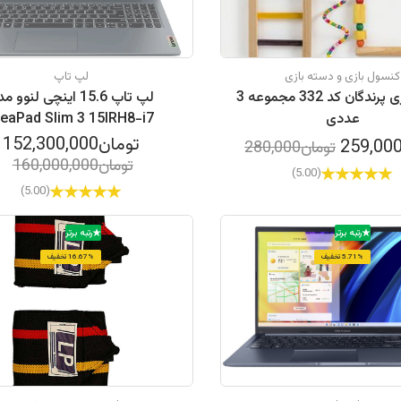
کنسول بازی و دسته بازی
لپ تاپ
اسباب‌بازی پرندگان کد 332 مجموعه 3
لپ تاپ 15.6 اینچی لنوو 
عددی
deaPad Slim 3 15IRH8-i7
20H-16GB LPDDR5-512GB
تومان152,300,000
تومان280,000
SSD-TN
تومان160,000,000
(5.00)
(5.00)
رتبه برتر
رتبه برتر
5.71% تخفیف
16.67% تخفیف