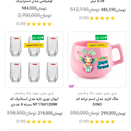
0.38 لیتر
اومیکس مدل استرلینگ
تومان984,000
تومان512,190
تومان486,590
تومان2,700,000
(5.00)
(5.00)
رتبه برتر
رتبه برتر
14.57% تخفیف
38.91% تخفیف
پارچ، بطری، لیوان، ماگ و فنجان
پارچ، بطری، لیوان، ماگ و فنجان
ماگ لاژید مدل اسم ترانه کد
لیوان نوری تازه مدل استاتيک کد
DINO
NT17601200W بسته 6 عددی
تومان350,000
تومان358,500
تومان299,000
تومان219,000
(5.00)
(5.00)