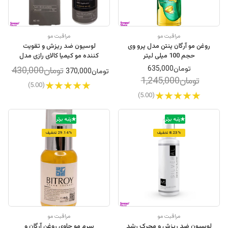
مراقبت مو
مراقبت مو
روغن مو آرگان پنتن مدل پرو وی
لوسیون ضد ریزش و تقویت
حجم 100 میلی لیتر
کننده مو کیمیا کالای رازی مدل
ماینوکسیدیل 5 درصد حجم 60
تومان635,000
تومان430,000
تومان370,000
میلی لیتر
تومان1,245,000
(5.00)
(5.00)
رتبه برتر
رتبه برتر
8.23% تخفیف
29.14% تخفیف
مراقبت مو
مراقبت مو
لوسیون ضد ریزش و محرک رشد
سرم مو حاوی روغن آرگان و