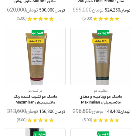
مدل Heat Primer حجم 200
سادور Sadoer حاوی روغن
میلی لیتر
مورچه و عصاره اسطوخودوس
تومان699,000
تومان620,000
تومان524,250
تومان500,000
۳۰ میلی لیتر
(5.00)
(5.00)
رتبه برتر
رتبه برتر
50% تخفیف
50% تخفیف
مراقبت مو
مراقبت مو
ماسک مو ویتامینه و مغذی
ماسک مو تثبیت کننده رنگ
ماکسیمیلیان Maximilian
ماکسیمیلیان Maximilian
مناسب موهای خشک و وز حجم
مناسب موهای رنگ شده و
تومان296,800
تومان313,600
تومان148,400
تومان156,800
250 میلی لیتر
کراتینه
(5.00)
(5.00)
رتبه برتر
رتبه برتر