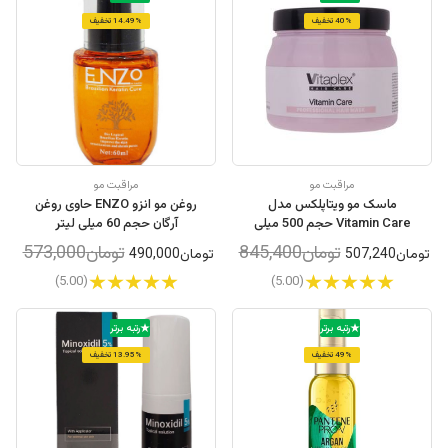
40% تخفیف
14.49% تخفیف
مراقبت مو
مراقبت مو
ماسک مو ویتاپلکس مدل
روغن مو انزو ENZO حاوی روغن
Vitamin Care حجم 500 میلی
آرگان حجم 60 میلی لیتر
لیتر
تومان845,400
تومان573,000
تومان507,240
تومان490,000
(5.00)
(5.00)
رتبه برتر
رتبه برتر
49% تخفیف
13.95% تخفیف