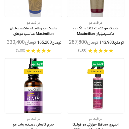
مراقبت مو
مراقبت مو
ماسک مو تثبیت کننده رنگ مو
ماسک مو ویتامینه ماکسیمیلیان
ماکسیمیلیان Maximilian
Maximilian مناسب موهای
مناسب موهای رنگ شده و
خشک و وز حجم 250 میلی لیتر
تومان287,800
تومان330,400
تومان143,900
تومان165,200
کراتینه
(5.00)
(5.00)
رتبه برتر
رتبه برتر
25% تخفیف
19.35% تخفیف
مراقبت مو
مراقبت مو
اسپری محافظ حرارتی مو فولیکا
سرم کاهش دهنده رشد مو