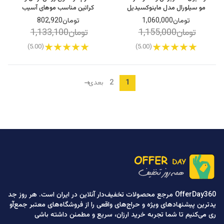
مو سیلورال مدل ماینوکسیدیل
کراتین مناسب موهای آسیب
حجم 60 میلی لیتر
دیده حجم 80 میل
تومان1,060,000
تومان802,920
تومان1,155,000
تومان1,133,100
(5.00)
(5.00)
2
1
بعدی
OfferDay360 مرجع محصولات تخفیف‌دار آنلاین در ایران است. هر روز جد
یدترین پیشنهادهای ویژه و حراج‌های واقعی را از فروشگاه‌های معتبر جمع‌آو
ری می‌کنیم تا شما تجربه خرید ارزان، سریع و مطمئن داشته باشی