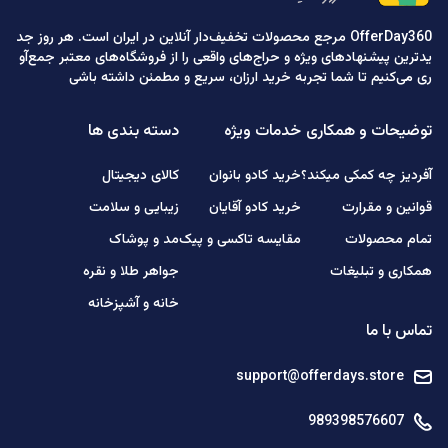
OfferDay360 مرجع محصولات تخفیف‌دار آنلاین در ایران است. هر روز جد
یدترین پیشنهادهای ویژه و حراج‌های واقعی را از فروشگاه‌های معتبر جمع‌آو
ری می‌کنیم تا شما تجربه خرید ارزان، سریع و مطمئن داشته باشی
توضیحات و همکاری
خدمات ویژه
دسته بندی ها
آفردیز چه کمکی میکند؟
خرید کادو بانوان
کالای دیجیتال
قوانین و مقرارت
خرید کادو آقایان
زیبایی و سلامت
تمام محصولات
مقایسه تاکسی و پیک
مد و پوشاک
همکاری و تبلیغات
جواهر طلا و نقره
خانه و آشپزخانه
تماس با ما
support@offerdays.store
989398576607