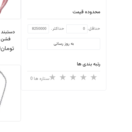
محدوده قیمت
حداقل.
حداکثر.
دستبند ز
فشن جولری y
به روز رسانی
تومان585,000
رتبه بندی ها
ستاره ها