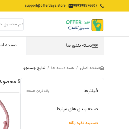
support@offerdays.store
989398576607
صفحه اص
دسته بندی ها
صفحه اصلی
/
همه دسته ها
/
نتایج جستجو
5 محصولات یافت شده در "دستبند-نقره-زنانه"
فیلترها
پاک کردن همه
دسته بندی های مرتبط
دستبند نقره زنانه