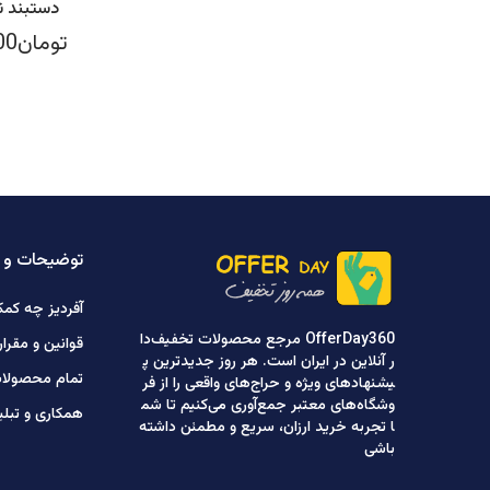
دستبند ن
تومان3,670,800
توضیحات و 
آفردیز چه کمک
OfferDay360 مرجع محصولات تخفیف‌دا
قوانین و مقرا
ر آنلاین در ایران است. هر روز جدیدترین پ
تمام محصولا
یشنهادهای ویژه و حراج‌های واقعی را از فر
وشگاه‌های معتبر جمع‌آوری می‌کنیم تا شم
همکاری و تبل
ا تجربه خرید ارزان، سریع و مطمئن داشته
باشی