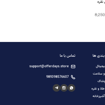
 نقره
ندی ها
تماس با ما
یجیتال
support@offerdays.store
 و سلامت
989398576607
وشاک
لا و نقره
آشپزخانه