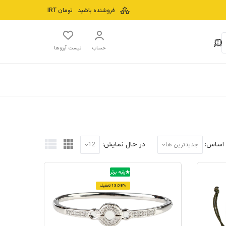
فروشنده باشید
تومان
IRT
حساب
لیست آرزوها
 اساس:
در حال نمایش:
جدیدترین ها
12
رتبه برتر
13.08% تخفیف