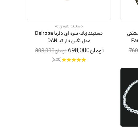
دستبند نقره زنانه
زنانه نقره طرح حرف G مشکی
دستبند زنانه نقره ای دلربا Delroba
مدل نگین دار کد DAN
تومان698,000
تومان803,000
(5.00)