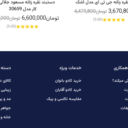
قره زنانه جی تی ای مدل اشک
دستبند نقره زنانه مسعود جلالی
کار مدل 30659
تومان4,475,800
تومان6,600,000
تومان8,250,000
(5.00)
(5.00)
همکاری
خدمات ویژه
دسته ب
ی میکند؟
خرید کادو بانوان
کالای د
رت
خرید کادو آقایان
زیبایی
ت
مقایسه تاکسی و پیک
مد و پ
یغات
جواهر ط
خانه و 